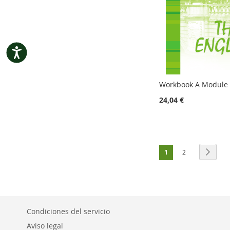
Accesibilidad
Workbook A Module
24,04 €
Añadir al carrito
Añadir al carrito
Añadir al carrito
Añadir al carrito
Página
Actualmente estás l
Página
Págin
Siguie
1
2
Condiciones del servicio
Aviso legal