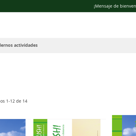
¡Mensaje de bienven
ernos actividades
los
1
-
12
de
14