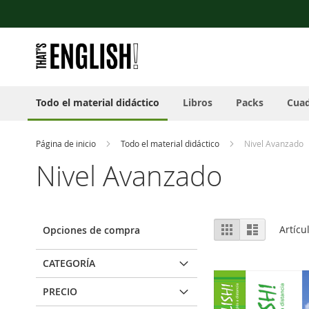
Nota:
Ir
este
al
sitio
contenido
web
incluye
un
sistema
Todo el material didáctico
Libros
Packs
Cuad
de
accesibilidad.
Presione
Control-
Página de inicio
Todo el material didáctico
Nivel Avanzado
F11
Nivel Avanzado
para
ajustar
el
sitio
Ver
web
Parrilla
Lista
Artícu
Opciones de compra
como
a
las
CATEGORÍA
personas
con
PRECIO
discapacidad