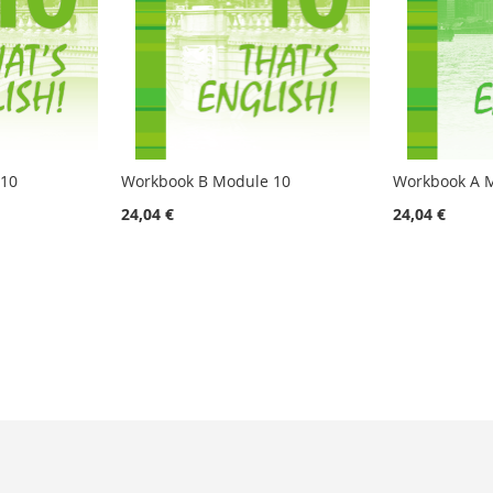
 10
Workbook B Module 10
Workbook A 
24,04 €
24,04 €
eyendo página
a
nte