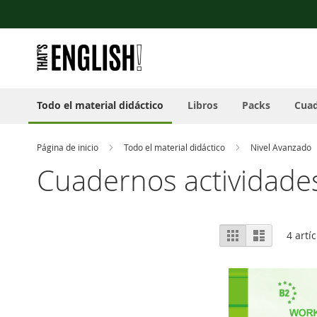
Nota:
Ir
este
al
sitio
contenido
web
incluye
un
sistema
Todo el material didáctico
Libros
Packs
Cuad
de
accesibilidad.
Presione
Control-
Página de inicio
Todo el material didáctico
Nivel Avanzado
F11
Cuadernos actividade
para
ajustar
el
sitio
Ver
web
Parrilla
Lista
4
artíc
como
a
las
personas
con
discapacidad