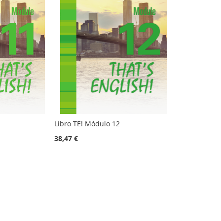
Libro TE! Módulo 12
38,47 €