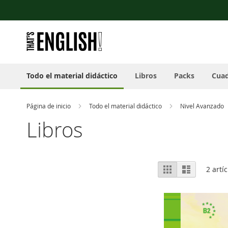
Nota:
Ir
este
al
sitio
contenido
web
incluye
un
sistema
Todo el material didáctico
Libros
Packs
Cuad
de
accesibilidad.
Presione
Control-
Página de inicio
Todo el material didáctico
Nivel Avanzado
F11
Libros
para
ajustar
el
sitio
Ver
web
Parrilla
Lista
2
artíc
como
a
las
personas
con
discapacidad