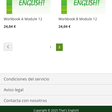
Workbook A Module 12
Workbook B Module 12
24,04 €
24,04 €
Página
Página
Anterior
Página
Actualmente
1
2
estás
leyendo
página
Condiciones del servicio
Aviso legal
Contacta con nosotros
Copyright © 2025 That's English!