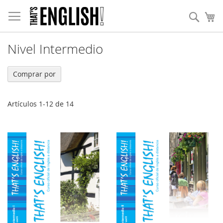
Ir
Nota:
al
Busc
Mi
este
contenido
sitio
web
incluye
Nivel Intermedio
un
sistema
Comprar por
de
accesibilidad.
Artículos
1
-
12
de
14