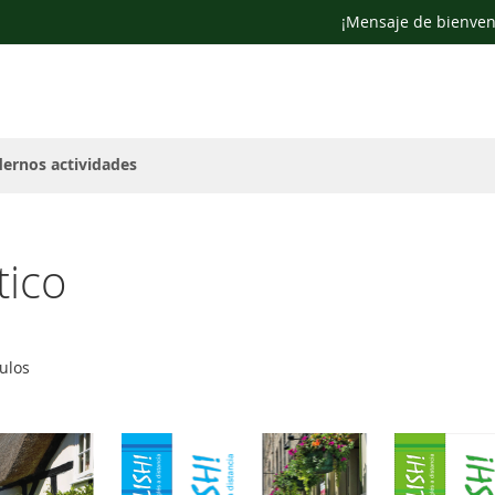
¡Mensaje de bienven
ernos actividades
tico
ulos