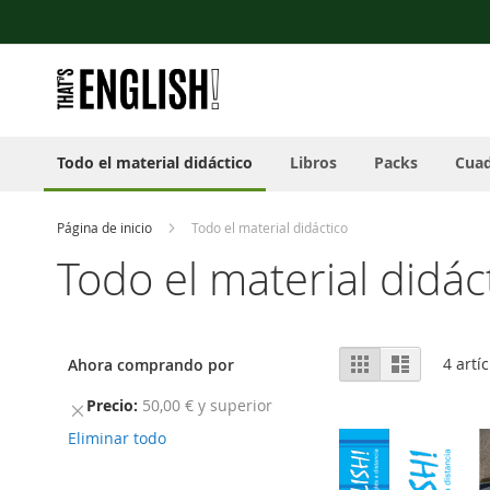
Nota:
Ir
este
al
sitio
contenido
web
incluye
un
sistema
Todo el material didáctico
Libros
Packs
Cuad
de
accesibilidad.
Presione
Control-
Página de inicio
Todo el material didáctico
F11
Todo el material didác
para
ajustar
el
sitio
Ver
web
Parrilla
Lista
4
artíc
Ahora comprando por
como
a
las
Precio
50,00 € y superior
Remover
personas
este
Eliminar todo
con
artículo
discapacidad