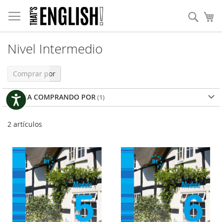
Ir
Nota:
al
Busc
Mi
este
contenido
sitio
web
incluye
Nivel Intermedio
un
sistema
Comprar por
de
accesibilidad.
AHORA COMPRANDO POR
Accesibilidad
2
artículos