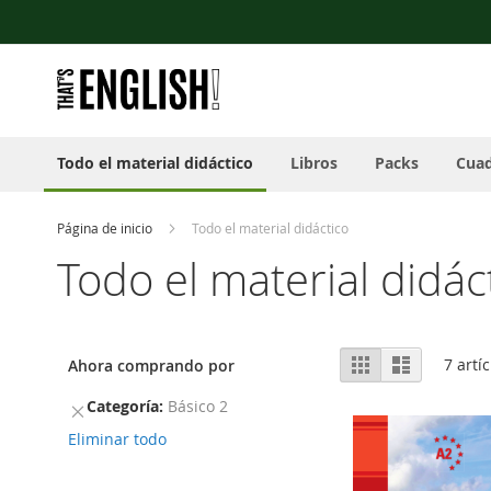
Nota:
Ir
este
al
sitio
contenido
web
incluye
un
sistema
Todo el material didáctico
Libros
Packs
Cuad
de
accesibilidad.
Presione
Control-
Página de inicio
Todo el material didáctico
F11
Todo el material didác
para
ajustar
el
sitio
Ver
web
Parrilla
Lista
7
artíc
Ahora comprando por
como
a
las
Categoría
Básico 2
Remover
personas
este
Eliminar todo
con
artículo
discapacidad