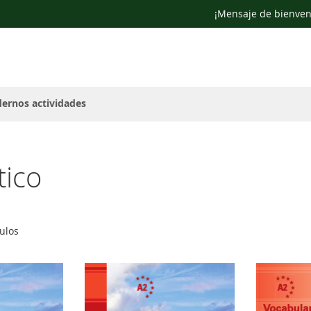
¡Mensaje de bienven
ernos actividades
tico
ulos