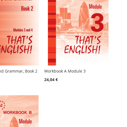
nd Grammar, Book 2
Workbook A Module 3
24,04 €