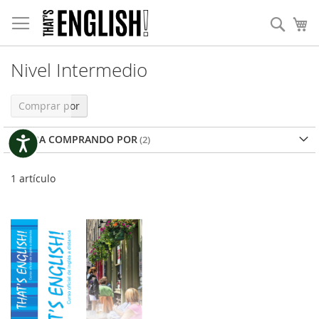
Ir
Nota:
al
Busc
Mi
este
contenido
sitio
web
incluye
Nivel Intermedio
un
sistema
Comprar por
de
accesibilidad.
AHORA COMPRANDO POR
Accesibilidad
1
artículo