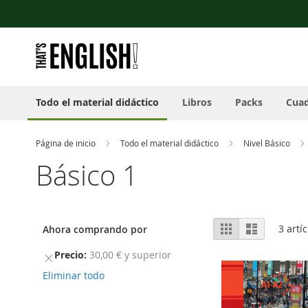
Nota:
Ir
este
al
sitio
contenido
web
incluye
un
sistema
Todo el material didáctico
Libros
Packs
Cuad
de
accesibilidad.
Presione
Control-
Página de inicio
Todo el material didáctico
Nivel Básico
F11
Básico 1
para
ajustar
el
sitio
Ver
web
Parrilla
Lista
3
artíc
Ahora comprando por
como
a
las
Precio
30,00 € y superior
Remover
personas
este
Eliminar todo
con
artículo
discapacidad