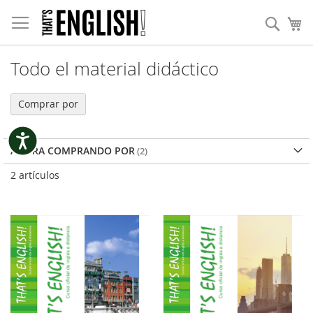
Ir
Nota:
al
Busc
Mi
este
contenido
sitio
web
incluye
Todo el material didáctico
un
sistema
Comprar por
de
accesibilidad.
Accesibilidad
AHORA COMPRANDO POR
2
artículos