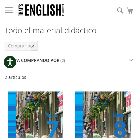
Ir
Nota:
al
Busc
Mi
este
contenido
sitio
web
incluye
Todo el material didáctico
un
sistema
Comprar por
de
accesibilidad.
AHORA COMPRANDO POR
Accesibilidad
2
artículos