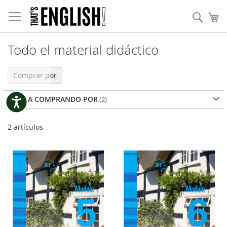
Ir
Nota:
al
Busc
Mi
este
contenido
sitio
web
incluye
Todo el material didáctico
un
sistema
Comprar por
de
accesibilidad.
AHORA COMPRANDO POR
Accesibilidad
2
artículos